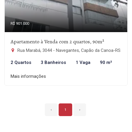
R$ 901.000
Apartamento à Venda com 2 quartos, 90m²
Rua Marabá, 3044 - Navegantes, Capão da Canoa-RS
2 Quartos
3 Banheiros
1 Vaga
90 m²
Mais informações
‹
1
›