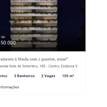
r de:
950.000
tamento à Venda com 2 quartos, 105m²
nida Sete de Setembro, 100 - Centro, Estância Velha-RS
rtos
3 Banheiros
2 Vagas
105 m²
informações