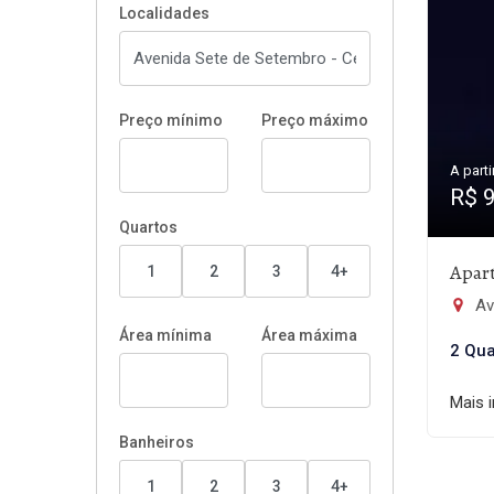
Localidades
Preço mínimo
Preço máximo
A parti
R$ 
Quartos
Apar
1
2
3
4+
Ave
Área mínima
Área máxima
2 Qua
Mais 
Banheiros
1
2
3
4+