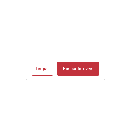
Limpar
Buscar Imóveis
Se é Moobly é bom!