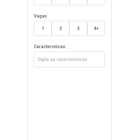
Vagas
1
2
3
4+
Características