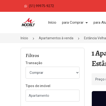
(51) 99975-9272
Página inicial
Início
para Comprar
para Al
Início
Apartamentos à venda
Estância Velh
1 Ap
Filtros
Estâ
Transação
Ordenar
Tipos de imóvel