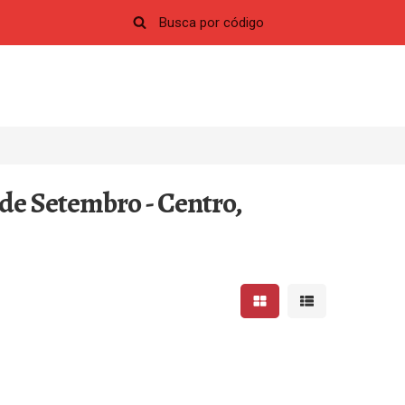
de Setembro - Centro,
Mostrar resultados em 
Mostrar resultad