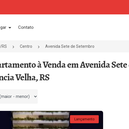
ugar
Contato
a/RS
Centro
Avenida Sete de Setembro
artamento à Venda em Avenida Sete 
ncia Velha, RS
 por
Lançamento