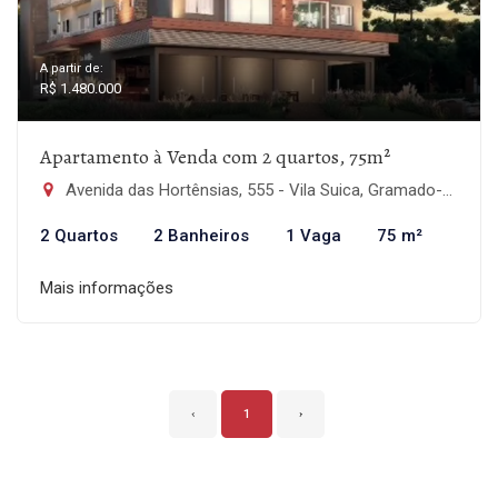
A partir de:
R$ 1.480.000
Apartamento à Venda com 2 quartos, 75m²
Avenida das Hortênsias, 555 - Vila Suica, Gramado-RS
2 Quartos
2 Banheiros
1 Vaga
75 m²
Mais informações
‹
1
›