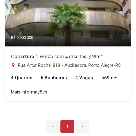
R$ 6.000.000
Cobertura à Venda com 4 quartos, 569m²
Rua Artur Rocha, 818 - Auxiliadora, Porto Alegre-RS
4 Quartos
6 Banheiros
4 Vagas
569 m²
Mais informações
‹
1
›