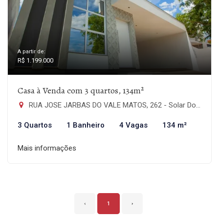
A partir de:
R$ 1.199.000
Casa à Venda com 3 quartos, 134m²
RUA JOSE JARBAS DO VALE MATOS, 262 - Solar Do Campo, Campo Bom-RS
3 Quartos
1 Banheiro
4 Vagas
134 m²
Mais informações
‹
1
›