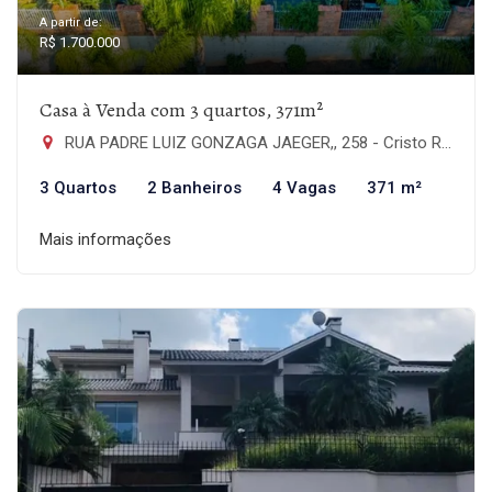
A partir de:
R$ 1.700.000
Casa à Venda com 3 quartos, 371m²
RUA PADRE LUIZ GONZAGA JAEGER,, 258 - Cristo Rei, São Leopoldo-RS
3 Quartos
2 Banheiros
4 Vagas
371 m²
Mais informações