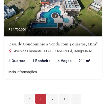
R$ 1.700.000
Casa de Condomínio à Venda com 4 quartos, 211m²
Avenida Diamante, 1173 - XANGRI-LÁ, Xangri-lá-RS
4 Quartos
1 Banheiro
4 Vagas
211 m²
Mais informações
‹
1
2
3
›