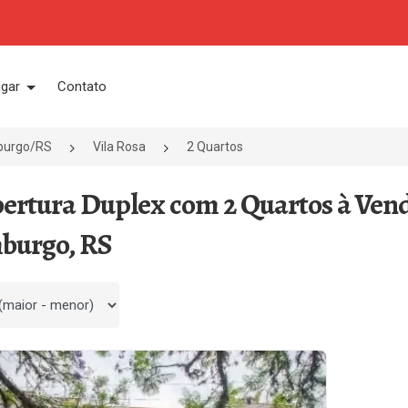
ugar
Contato
burgo/RS
Vila Rosa
2 Quartos
bertura Duplex com 2 Quartos à Ven
burgo, RS
 por