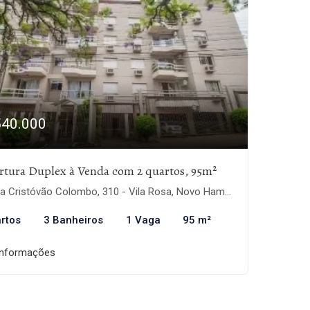
540.000
rtura Duplex à Venda com 2 quartos, 95m²
 Cristóvão Colombo, 310 - Vila Rosa, Novo Hamburgo-RS
rtos
3 Banheiros
1 Vaga
95 m²
informações