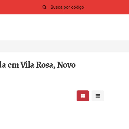
da em Vila Rosa, Novo
Mostrar resultados em 
Mostrar resultad