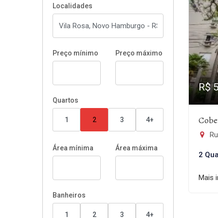
Localidades
Preço mínimo
Preço máximo
R$ 
Quartos
Cobe
1
2
3
4+
Rua
Área mínima
Área máxima
2 Qua
Mais 
Banheiros
1
2
3
4+