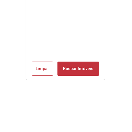
Limpar
Buscar Imóveis
Se é Moobly é bom!