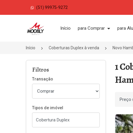
(51) 99975-9272
Página inicial
Início
para Comprar
para Al
Início
Coberturas Duplex à venda
Novo Ham
1 Co
Filtros
Ham
Transação
Ordenar
Tipos de imóvel