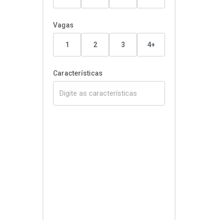
Vagas
1
2
3
4+
Características