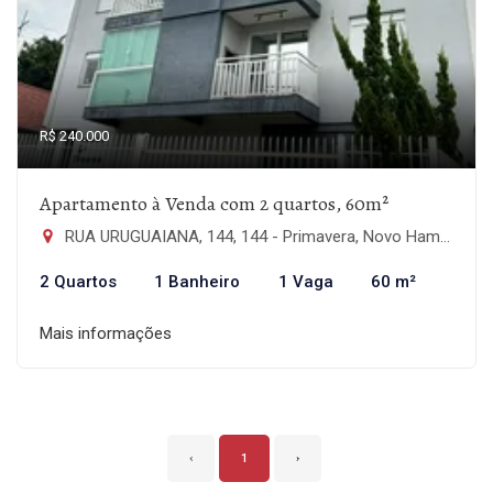
R$ 240.000
Apartamento à Venda com 2 quartos, 60m²
RUA URUGUAIANA, 144, 144 - Primavera, Novo Hamburgo-RS
2 Quartos
1 Banheiro
1 Vaga
60 m²
Mais informações
‹
1
›