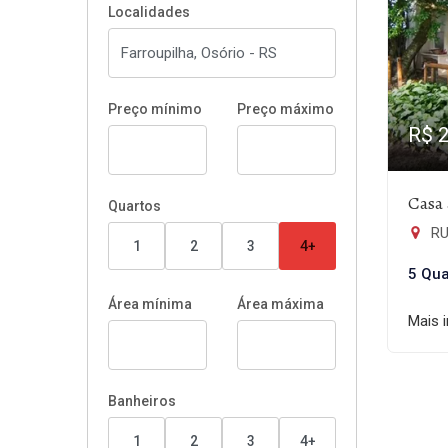
Localidades
Preço mínimo
Preço máximo
R$ 
Casa 
Quartos
RU
1
2
3
4+
5 Qua
Área mínima
Área máxima
Mais 
Banheiros
1
2
3
4+