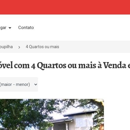
ugar
Contato
oupilha
4 Quartos ou mais
óvel com 4 Quartos ou mais à Venda 
 por