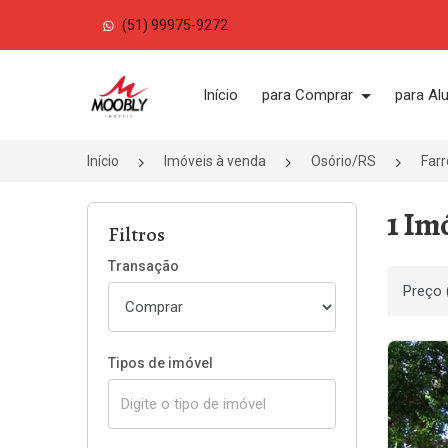
(51) 99975-9272
Página inicial
Início
para Comprar
para Al
Início
Imóveis à venda
Osório/RS
Farr
1 Im
Filtros
Transação
Ordenar
Tipos de imóvel