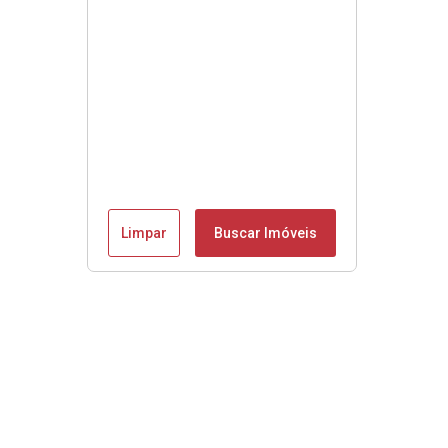
Limpar
Buscar Imóveis
Se é Moobly é bom!