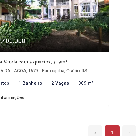
2.400.000
à Venda com 5 quartos, 309m²
A DA LAGOA, 1679 - Farroupilha, Osório-RS
rtos
1 Banheiro
2 Vagas
309 m²
informações
‹
1
›