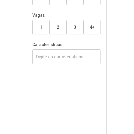
Vagas
1
2
3
4+
Características