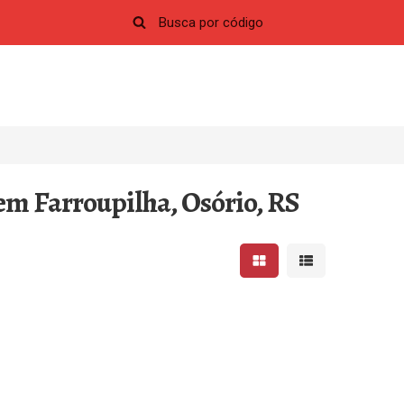
em Farroupilha, Osório, RS
Mostrar resultados em 
Mostrar resultad