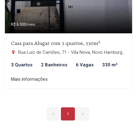
R$ 6.500
/mês
Casa para Alugar com 3 quartos, 330m²
Rua Luiz de Camões, 71 - Vila Nova, Novo Hamburgo-RS
3 Quartos
2 Banheiros
6 Vagas
330 m²
Mais informações
‹
1
›