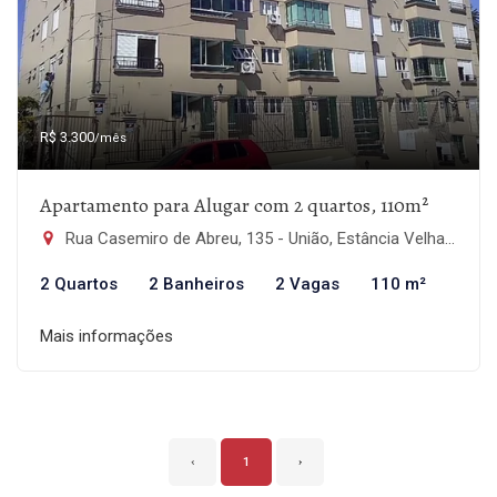
R$ 3.300
/mês
Apartamento para Alugar com 2 quartos, 110m²
Rua Casemiro de Abreu, 135 - União, Estância Velha-RS
2 Quartos
2 Banheiros
2 Vagas
110 m²
Mais informações
‹
1
›