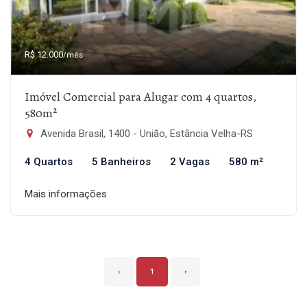
R$ 12.000
/mês
Imóvel Comercial para Alugar com 4 quartos,
580m²
Avenida Brasil, 1400 - União, Estância Velha-RS
4 Quartos
5 Banheiros
2 Vagas
580 m²
Mais informações
‹
1
›