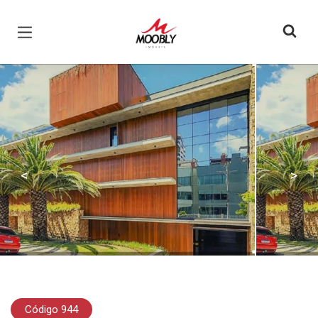
Página inicial
<
>
Código 944