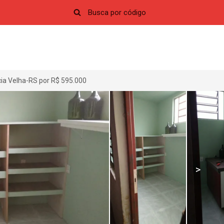
cia Velha-RS por R$ 595.000
>