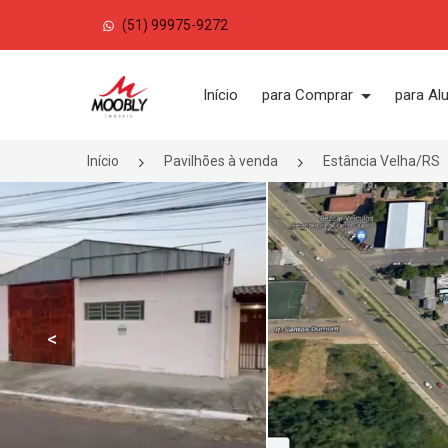
(51) 99975-9272
Página inicial
Início
para Comprar
para Al
Início
Pavilhões à venda
Estância Velha/RS
<