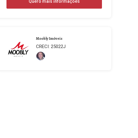
Quero mais informações
Moobly Imóveis
CRECI: 25022J