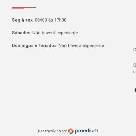
P
Seg à sex
:
08h00 às 17h00
Sábados
:
Não haverá expediente
Domingos e feriados
:
Não haverá expediente
C
O
s
F
Desenvolvido por