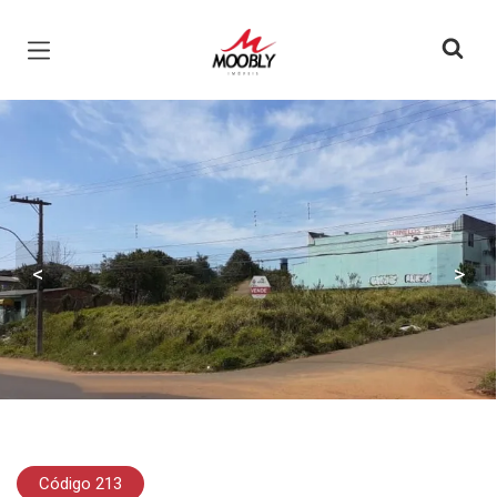
Página inicial
<
>
Código 213