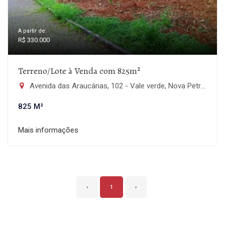
A partir de:
R$ 330.000
Terreno/Lote à Venda com 825m²
Avenida das Araucárias, 102 - Vale verde, Nova Petrópolis-RS
825 M²
Mais informações
‹
1
›