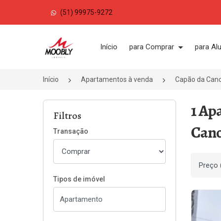
(51) 99975-9272
Página inicial
Início
para Comprar
para Al
Início
Apartamentos à venda
Capão da Can
1 Ap
Filtros
Cano
Transação
Ordenar
Tipos de imóvel