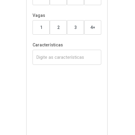
Vagas
1
2
3
4+
Características