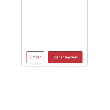
Limpar
Buscar Imóveis
Se é Moobly é bom!