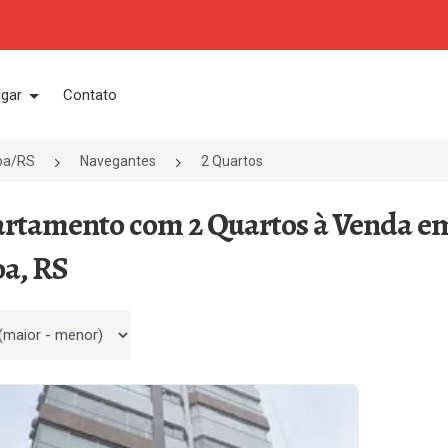
ugar
Contato
oa/RS
Navegantes
2 Quartos
artamento com 2 Quartos à Venda e
a, RS
 por