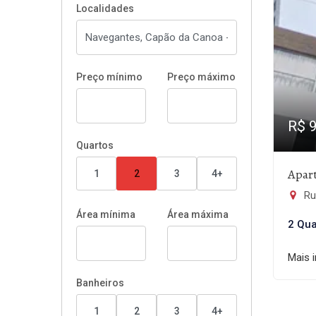
Localidades
Preço mínimo
Preço máximo
R$ 
Quartos
Apar
1
2
3
4+
Ru
Área mínima
Área máxima
2 Qua
Mais 
Banheiros
1
2
3
4+