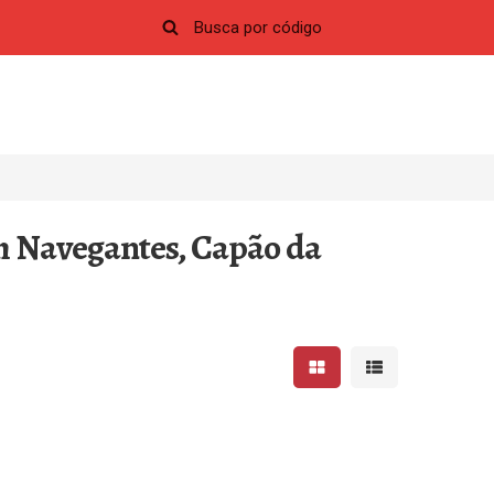
m Navegantes, Capão da
Mostrar resultados em 
Mostrar resultad