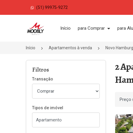
(51) 99975-9272
Página inicial
Início
para Comprar
para Al
Início
Apartamentos à venda
Novo Hambur
2 Ap
Filtros
Ham
Transação
Ordenar
Tipos de imóvel