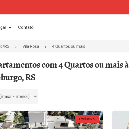
ugar
Contato
go/RS
Vila Rosa
4 Quartos ou mais
artamentos com 4 Quartos ou mais à
burgo, RS
 por
Exclusivo