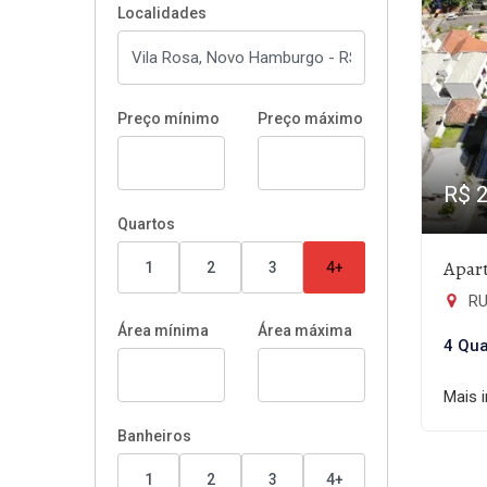
Localidades
Preço mínimo
Preço máximo
R$ 
Quartos
Apar
1
2
3
4+
RUA
Área mínima
Área máxima
4 Qua
Mais 
Banheiros
1
2
3
4+