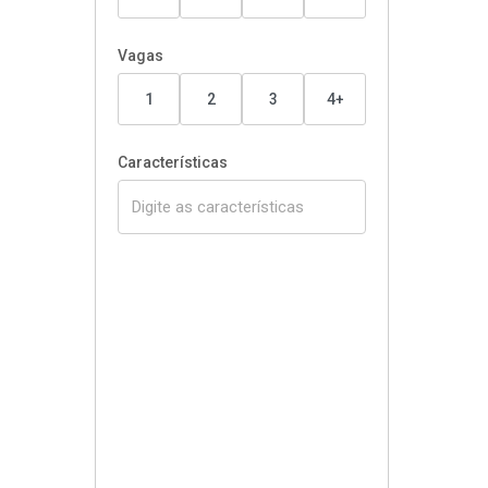
Vagas
1
2
3
4+
Características