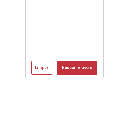
Limpar
Buscar Imóveis
Se é Moobly é bom!