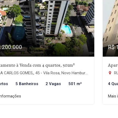
2.200.000
R$ 
tamento à Venda com 4 quartos, 501m²
Apar
 CARLOS GOMES,, 45 - Vila Rosa, Novo Hamburgo-RS
RU
rtos
5 Banheiros
2 Vagas
501 m²
4 Qu
informações
Mais 